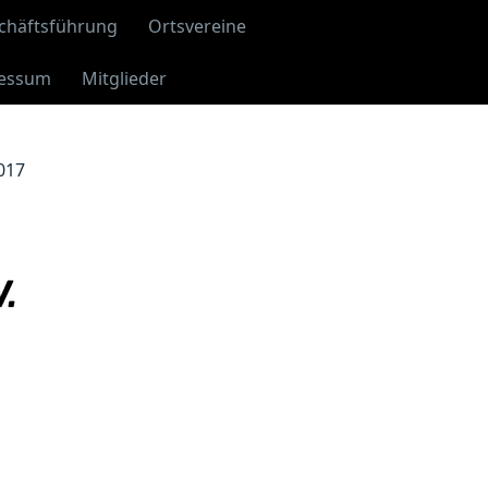
chäftsführung
Ortsvereine
essum
Mitglieder
017